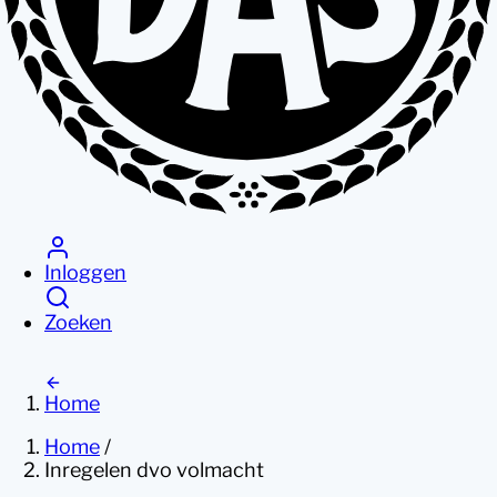
Inloggen
Zoeken
Home
Home
/
Inregelen dvo volmacht