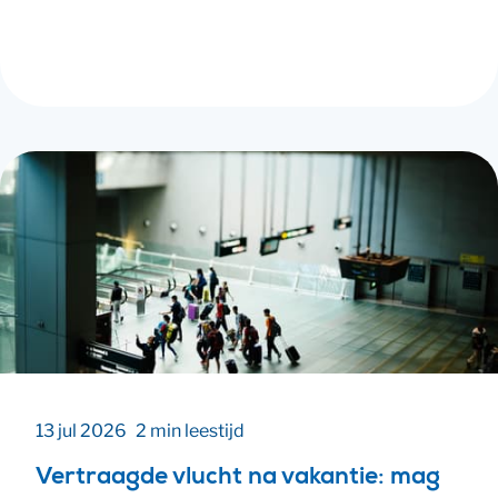
Let op
: gebruik je AI bij een juridisch probleem?
Bekijk onze AI-regels
en blijf kritisch.
13 jul 2026
2 min leestijd
Vertraagde vlucht na vakantie: mag