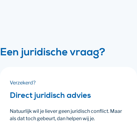
leven. Het levert je inkomen. Maar wat als
je geen loon hebt ontvangen, of als je
werkgever opeens je contract wijzigt? En
wat te doen als je zelf wilt opzeggen? Lees
hier ook meer over verlof, bijvoorbeeld bij
ziekte, ouderschap of vakantie.
Een juridische vraag?
Verzekerd?
Direct juridisch advies
Natuurlijk wil je liever geen juridisch conflict. Maar
als dat toch gebeurt, dan helpen wij je.