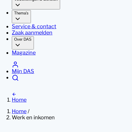
Thema's
Service & contact
Zaak aanmelden
Over DAS
Magazine
Mijn DAS
Home
Home
/
Werk en inkomen