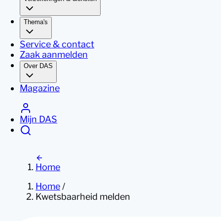
Thema's
Service & contact
Zaak aanmelden
Over DAS
Magazine
Mijn DAS
Home
Home
/
Kwetsbaarheid melden