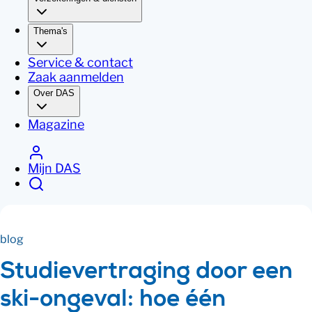
Thema's
Service & contact
Zaak aanmelden
Over DAS
Magazine
Mijn DAS
blog
Studievertraging door een
ski-ongeval: hoe één