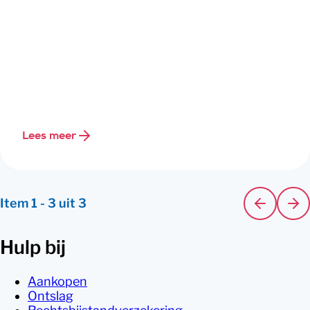
Lees meer
Item
1
-
3
uit
3
Hulp bij
Aankopen
Ontslag