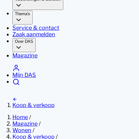
Thema's
Service & contact
Zaak aanmelden
Over DAS
Magazine
Mijn DAS
Koop & verkoop
Home
/
Magazine
/
Wonen
/
Koop & verkoop
/