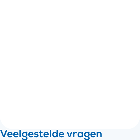
Overgaan tot ontslag
Is er een voldoende onderbouwd
(dis)functioneringsdossier aanwezig én heb je een
voldoende verbetertraject gevolgd? Dan kan
ontslag volgen. Dit ontslag kan op de volgende
manieren worden gerealiseerd:
Via een ontbindingsprocedure bij de
kantonrechter.
Via een beëindigingsovereenkomst met je
werknemer.
Na instemming van je werknemer met de
opzegging.
Veelgestelde vragen