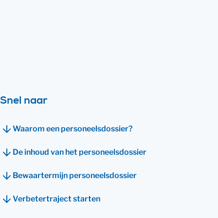
Een goede samenwerking met je
werknemers is belangrijk om succesvol te
ondernemen. Leg afspraken duidelijk vast
en houd het consequent bij.
Bekijk direct hoe wij je kunnen helpen
Snel naar
Waarom een personeelsdossier?
De inhoud van het personeelsdossier
Bewaartermijn personeelsdossier
Verbetertraject starten