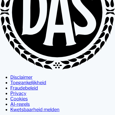
Disclaimer
Toegankelijkheid
Fraudebeleid
Privacy
Cookies
AI-regels
Kwetsbaarheid melden