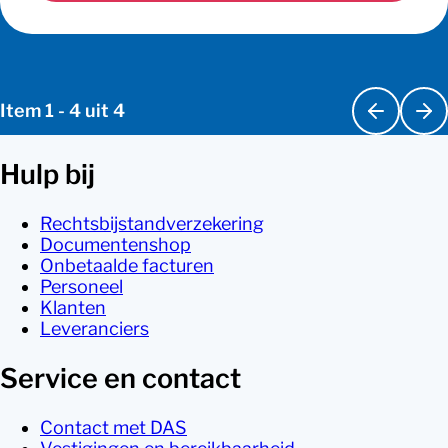
Item
1
-
4
uit
4
Hulp bij
Rechtsbijstandverzekering
Documentenshop
Onbetaalde facturen
Personeel
Klanten
Leveranciers
Service en contact
Contact met DAS