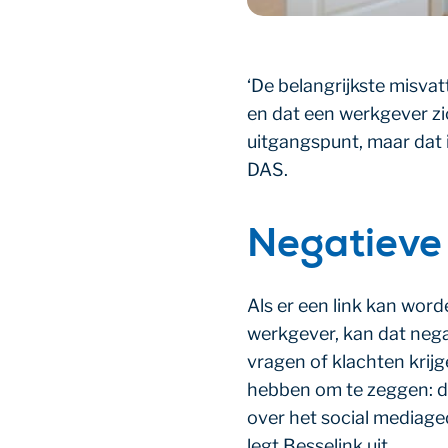
‘De belangrijkste misva
en dat een werkgever zi
uitgangspunt, maar dat i
DAS.
Negatieve
Als er een link kan wor
werkgever, kan dat nega
vragen of klachten krij
hebben om te zeggen: di
over het social mediaged
legt Besselink uit.