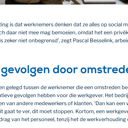
tting is dat werknemers denken dat ze alles op social 
ch daar niet mee mag bemoeien, omdat het een privékwe
s zeker niet onbegrensd’, zegt Pascal Besselink, arbe
 gevolgen door omstred
den gelegd tussen de werknemer die een omstreden beri
tieve gevolgen hebben voor die werkgever. Het bedrij
gen van andere medewerkers of klanten. ‘Dan kan een
t gaat te ver, dit moet stoppen. Kortom, een werkgeve
rag van het personeel, tenzij het de werkverhouding o