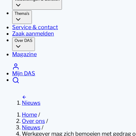
Thema's
Service & contact
Zaak aanmelden
Over DAS
Magazine
Mijn DAS
Nieuws
Home
/
Over ons
/
Nieuws
/
Werkgever mag zich bemoeien met gedrag op