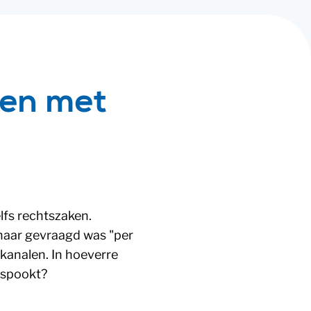
ien met
elfs rechtszaken.
haar gevraagd was "per
kanalen. In hoeverre
tspookt?