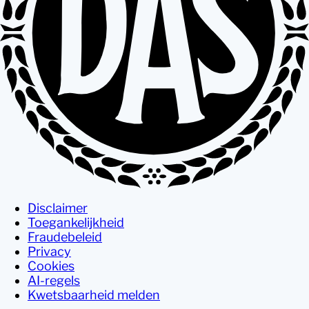
Disclaimer
Toegankelijkheid
Fraudebeleid
Privacy
Cookies
AI-regels
Kwetsbaarheid melden