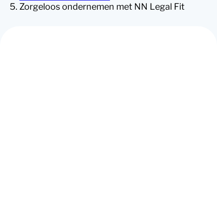
Zorgeloos ondernemen met NN Legal Fit
Zorgeloos
ondernemen met
Legal Fit
Legal Fit is een juridisch platform dat DAS