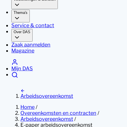
Thema's
Service & contact
Over DAS
Zaak aanmelden
Magazine
Mijn DAS
Arbeidsovereenkomst
Home
/
Overeenkomsten en contracten
/
Arbeidsovereenkomst
/
E-paper arbeidsovereenkomst