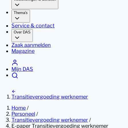
Thema's
Service & contact
Over DAS
Zaak aanmelden
Magazine
Mijn DAS
Transitievergoeding werknemer
Home
/
Personeel
/
Transitievergoeding werknemer
/
E-paper Transitievergoeding werknemer