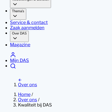
Thema's
Service & contact
Zaak aanmelden
Over DAS
Magazine
Mijn DAS
Over ons
Home
/
Over ons
/
Kwaliteit bij DAS