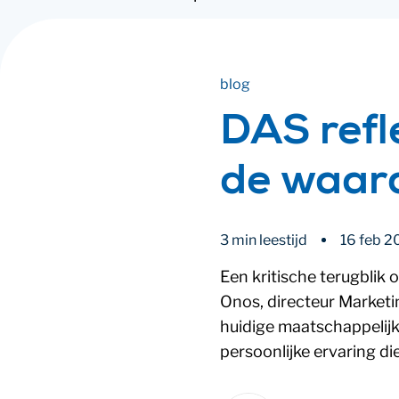
blog
DAS refl
de waard
3 min leestijd
16 feb 2
Een kritische terugblik
Onos, directeur Marketi
huidige maatschappelijke
persoonlijke ervaring di