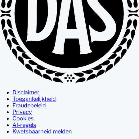
Disclaimer
Toegankelijkheid
Fraudebeleid
Privacy
Cookies
AI-regels
Kwetsbaarheid melden