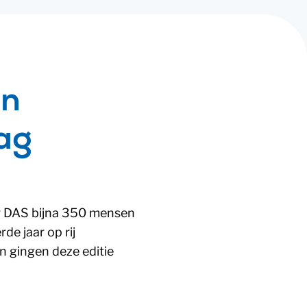
en
ag
er DAS bijna 350 mensen
de jaar op rij
 gingen deze editie