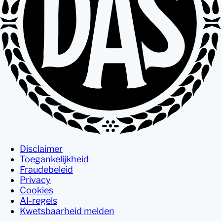
Disclaimer
Toegankelijkheid
Fraudebeleid
Privacy
Cookies
AI-regels
Kwetsbaarheid melden