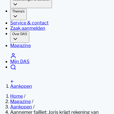
Thema's
Service & contact
Zaak aanmelden
Over DAS
Magazine
Mijn DAS
Aankopen
Home
/
Magazine
/
Aankopen
/
Aannemer failliet: Joris krijgt rekening van