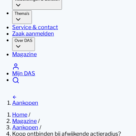
Thema's
Service & contact
Zaak aanmelden
Over DAS
Magazine
Mijn DAS
Aankopen
Home
/
Magazine
/
Aankopen
/
Koop ontbinden bij afwijkende actieradius?