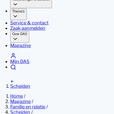
Thema's
Service & contact
Zaak aanmelden
Over DAS
Magazine
Mijn DAS
Scheiden
Home
/
Magazine
/
Familie en relatie
/
Scheiden
/