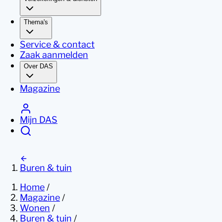
Thema's
Service & contact
Zaak aanmelden
Over DAS
Magazine
Mijn DAS
Buren & tuin
Home
/
Magazine
/
Wonen
/
Buren & tuin
/