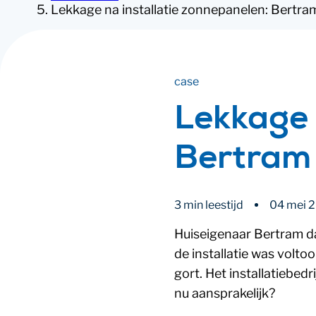
Lekkage na installatie zonnepanelen: Bertram
case
Lekkage 
Bertram 
3 min leestijd
04 mei 
Huiseigenaar Bertram da
de installatie was volto
gort. Het installatiebed
nu aansprakelijk?