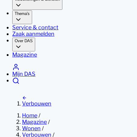
Thema's
Service & contact
Zaak aanmelden
Over DAS
Magazine
Mijn DAS
Verbouwen
Home
/
Magazine
/
Wonen
/
Verbouwen
/