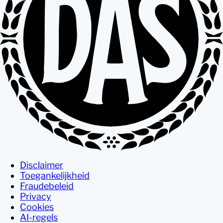
Disclaimer
Toegankelijkheid
Fraudebeleid
Privacy
Cookies
AI-regels