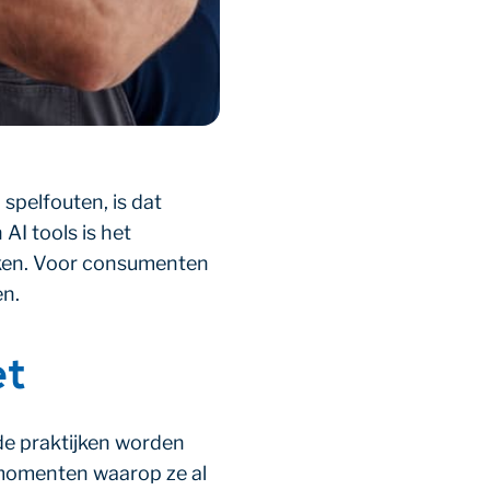
spelfouten, is dat
I tools is het
aken. Voor consumenten
en.
et
ide praktijken worden
 momenten waarop ze al