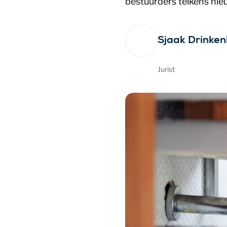
bestuurders telkens nie
Sjaak Drinke
Jurist