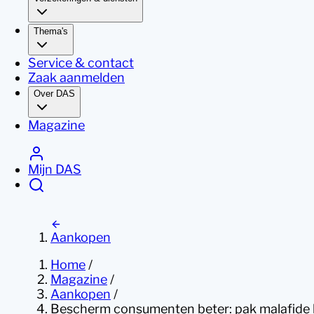
Thema's
Service & contact
Zaak aanmelden
Over DAS
Magazine
Mijn DAS
Aankopen
Home
/
Magazine
/
Aankopen
/
Bescherm consumenten beter: pak malafide 