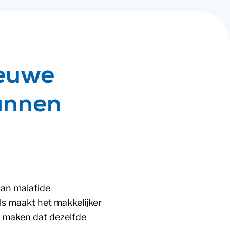
ieuwe
annen
an malafide
ls maakt het makkelijker
 maken dat dezelfde