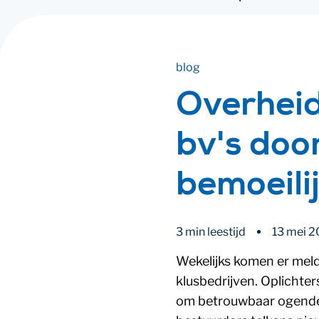
blog
Overheid
bv's doo
bemoeili
3 min leestijd
13 mei 
Wekelijks komen er mel
klusbedrijven. Oplichte
om betrouwbaar ogende 