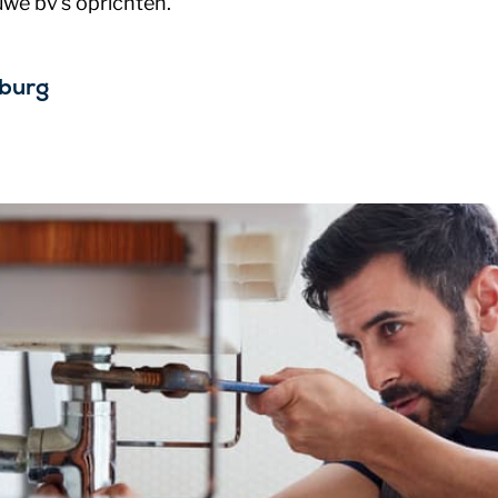
uwe bv's oprichten.
nburg