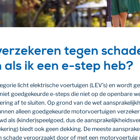
 verzekeren tegen schad
 als ik een e-step heb?
tegorie licht elektrische voertuigen (LEV’s) en wordt ge
niet goedgekeurde e-steps die niet op de openbare weg
ering af te sluiten. Op grond van de wet aansprakelij
unnen alleen goedgekeurde motorvoertuigen verzeker
d als (kinder)speelgoed, dus de aansprakelijkheidsve
ekering) biedt ook geen dekking. De meeste aansprake
en schade veroorzaakt door of met een motorvoertuig n