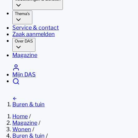
Thema's
Service & contact
Zaak aanmelden
Over DAS
Magazine
Mijn DAS
Buren & tuin
Home
/
Magazine
/
Wonen
/
Buren & tuin
/