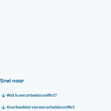
staat vast: hier moet je zorgvuldig mee
omgaan en het liefst voorkomen of
anders oplossen. De rechten van
werknemers rond re-integratie , ziekte,
vakantiedagen, arbeidsvoorwaarden en
ontslag staan helder beschreven in de
wet. Bekijk onze handige gratis brieven en
onze oplossingen bij conflicten of ontslag.
Bekijk direct hoe wij je kunnen helpen
Snel naar
Wat is een arbeidsconflict?
Voorbeelden van een arbeidsconflict