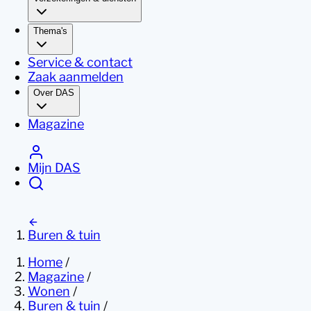
Thema's
Service & contact
Zaak aanmelden
Over DAS
Magazine
Mijn DAS
Buren & tuin
Home
/
Magazine
/
Wonen
/
Buren & tuin
/