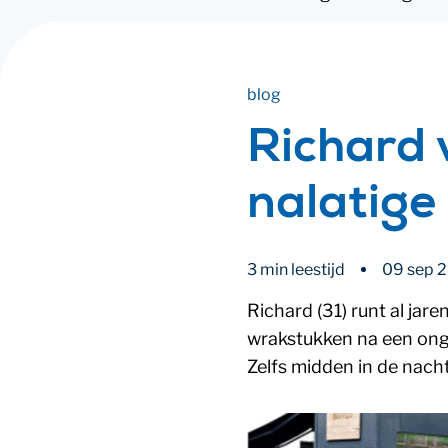
blog
Richard 
nalatig
3 min leestijd
09 sep 
Richard (31) runt al jar
wrakstukken na een onge
Zelfs midden in de nacht