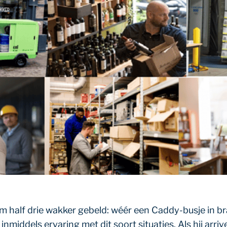
m half drie wakker gebeld: wéér een Caddy-busje in b
nmiddels ervaring met dit soort situaties. Als hij arriv