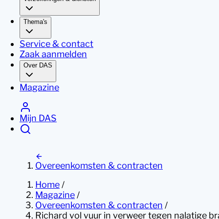
Thema's
Service & contact
Zaak aanmelden
Over DAS
Magazine
Mijn DAS
Overeenkomsten & contracten
Home
/
Magazine
/
Overeenkomsten & contracten
/
Richard vol vuur in verweer tegen nalatige 