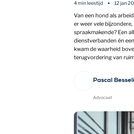
4 min leestijd
12 jan 2
Van een hond als arbeid
er weer vele bijzondere,
spraakmakende? Een alle
dienstverbanden én een 
kwam de waarheid boven 
terugvordering van rui
Pascal Bessel
Advocaat