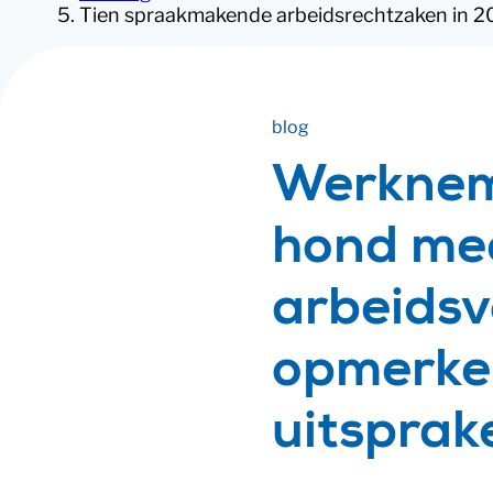
Tien spraakmakende arbeidsrechtzaken in 202
blog
Werknem
hond me
arbeidsv
opmerkel
uitsprak