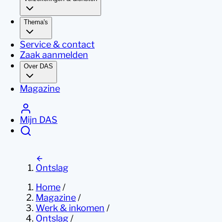
Thema's
Service & contact
Zaak aanmelden
Over DAS
Magazine
Mijn DAS
Ontslag
Home
/
Magazine
/
Werk & inkomen
/
Ontslag
/