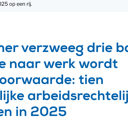
5 op een rij.
er verzweeg drie b
e naar werk wordt
oorwaarde: tien
ijke arbeidsrechteli
en in 2025