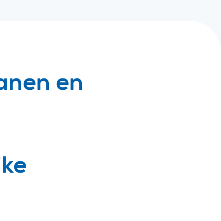
anen en
jke