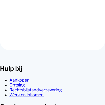
met je buren wordt er niet beter op. De rechter kan
bijvoorbeeld een boete opleggen voor iedere keer
dat er weer overlast wordt veroorzaakt. Ga alleen
naar de rechter als je écht alles al hebt geprobeerd,
inclusief professionele bemiddeling. Als je dat niet
hebt gedaan, beslist de rechter waarschijnlijk dat
jullie een mediator moeten inschakelen.
Hulp bij
Aankopen
Ontslag
Rechtsbijstandverzekering
Werk en inkomen