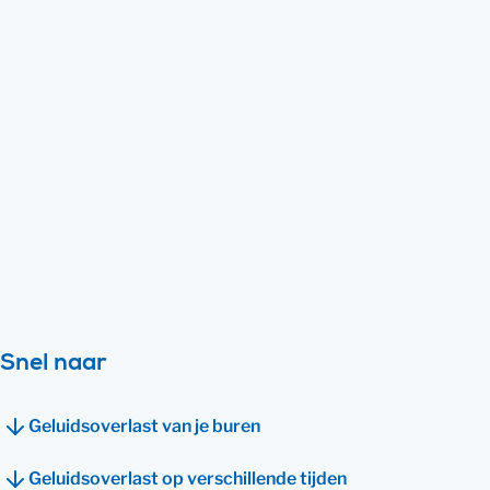
wat te doen?
Je buren schreeuwen, slaan met deuren of
draaien regelmatig harde muziek. Ze
veroorzaken geluidsoverlast - en dat is
erg vervelend. Wat kun je hiertegen doen
en wat zijn je rechten? Je leest er alles
over op deze pagina.
Bekijk direct hoe wij je kunnen helpen
Snel naar
Geluidsoverlast van je buren
Geluidsoverlast op verschillende tijden