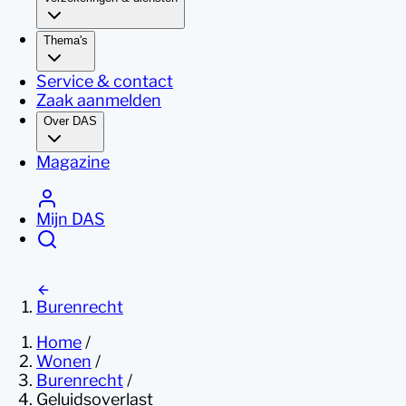
Thema's
Service & contact
Zaak aanmelden
Over DAS
Magazine
Mijn DAS
Burenrecht
Home
/
Wonen
/
Burenrecht
/
Geluidsoverlast