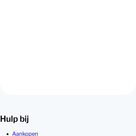
tegen een probleem aan en/of heb je vragen over
jouw rechten? Neem gerust contact met ons op!
Ben je niet verzekerd bij DAS maar heb je wel
juridische hulp nodig? Geen probleem; ook dan kun
je gewoon contact met ons opnemen.
Hulp bij
Aankopen