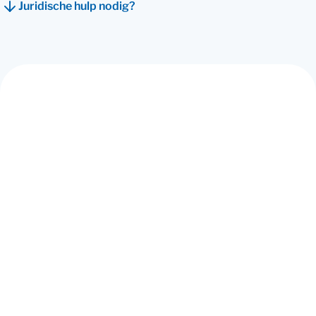
Juridische hulp nodig?
Waar kun je op letten bij de
aankoop van een huis?
Er komt veel kijken bij de aan- of verkoop van een
woning. Het begint allemaal bij het koopcontract.
Daarin maak je samen met de (ver)koper afspraken
over het huis. Daarnaast krijg je misschien te maken
met verborgen gebreken en/of een Vereniging van
Eigenaren (VvE).