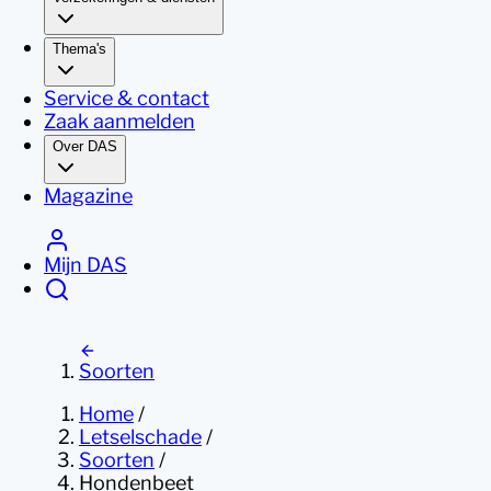
Thema's
Service & contact
Zaak aanmelden
Over DAS
Magazine
Mijn DAS
Soorten
Home
/
Letselschade
/
Soorten
/
Hondenbeet