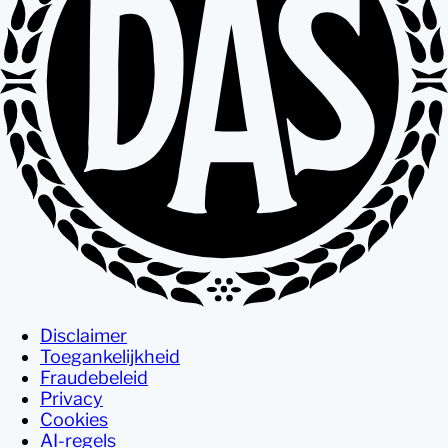
Disclaimer
Toegankelijkheid
Fraudebeleid
Privacy
Cookies
AI-regels