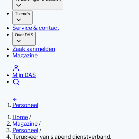
Thema's
Service & contact
Over DAS
Zaak aanmelden
Magazine
Mijn DAS
Personeel
Home
/
Magazine
/
Personeel
/
Terugkeer van slapend dienstverband.