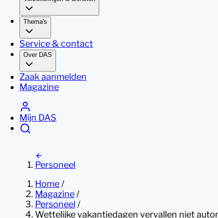
Thema's
Service & contact
Over DAS
Zaak aanmelden
Magazine
Mijn DAS
Personeel
Home
/
Magazine
/
Personeel
/
Wettelijke vakantiedagen vervallen niet aut