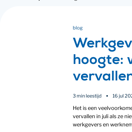
blog
Werkgeve
hoogte: 
vervalle
3 min leestijd
16 jul 2
Het is een veelvoorkom
vervallen in juli als ze 
werkgevers en werknemer