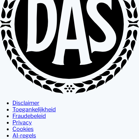
Disclaimer
Toegankelijkheid
Fraudebeleid
Privacy
Cookies
AI-regels