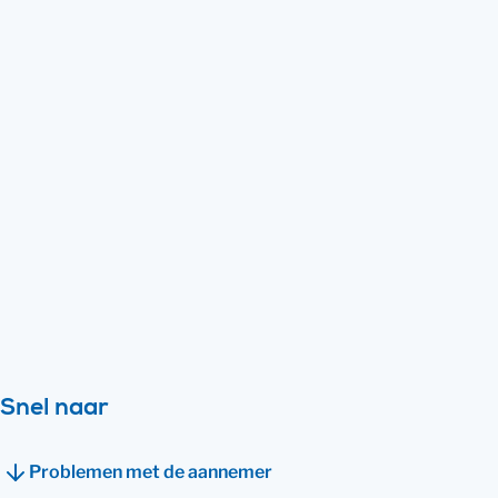
Een verbouwing, er komt veel bij kijken.
Ook op juridisch vlak kun je tegen veel
dingen aanlopen. Je krijgt bijvoorbeeld
een conflict met je aannemer, de
verbouwing van je buren heeft schade
veroorzaakt of je wilt achterhalen of je
een vergunning nodig hebt. Wij nemen de
belangrijkste punten met je door.
Bekijk direct hoe wij je kunnen helpen
Snel naar
Problemen met de aannemer