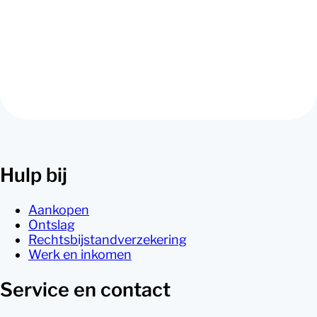
opstellen van belangrijke documenten en het
onderhandelen van schadevergoedingen. Ben je
niet verzekerd bij DAS maar heb je wel juridische
hulp nodig? Geen probleem, ook in dat geval bieden
wij passende hulp.
Hulp bij
Aankopen
Ontslag
Rechtsbijstandverzekering
Werk en inkomen
Service en contact