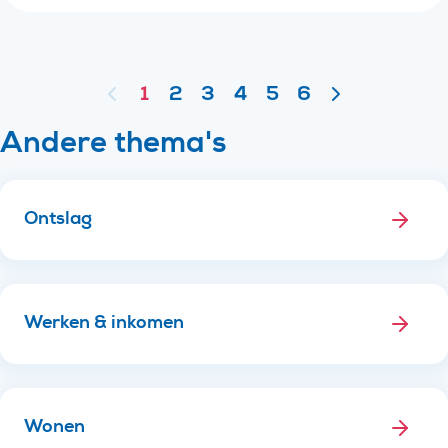
1
2
3
4
5
6
Vorige pagina
Volgende pag
Andere thema's
Ontslag
Werken & inkomen
Wonen