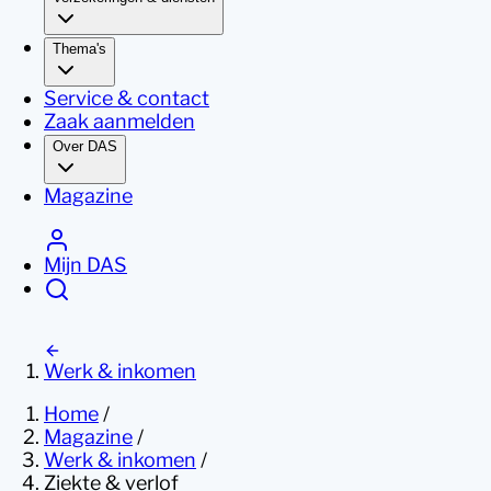
Thema's
Service & contact
Zaak aanmelden
Over DAS
Magazine
Mijn DAS
Werk & inkomen
Home
/
Magazine
/
Werk & inkomen
/
Ziekte & verlof