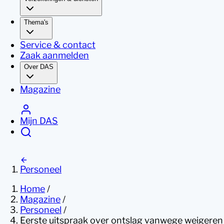
Thema's
Service & contact
Zaak aanmelden
Over DAS
Magazine
Mijn DAS
Personeel
Home
/
Magazine
/
Personeel
/
Eerste uitspraak over ontslag vanwege weigeren