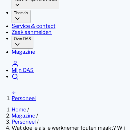
Thema's
Service & contact
Zaak aanmelden
Over DAS
Magazine
Mijn DAS
Personeel
Home
/
Magazine
/
Personeel
/
Wat doe je als je werknemer fouten maakt? Wij