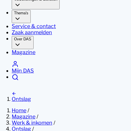
Thema's
Service & contact
Zaak aanmelden
Over DAS
Magazine
Mijn DAS
Ontslag
Home
/
Magazine
/
Werk & inkomen
/
Ontslag
/