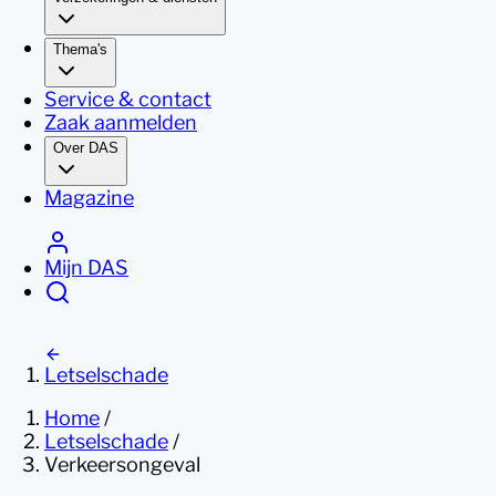
Thema's
Service & contact
Zaak aanmelden
Over DAS
Magazine
Mijn DAS
Letselschade
Home
/
Letselschade
/
Verkeersongeval