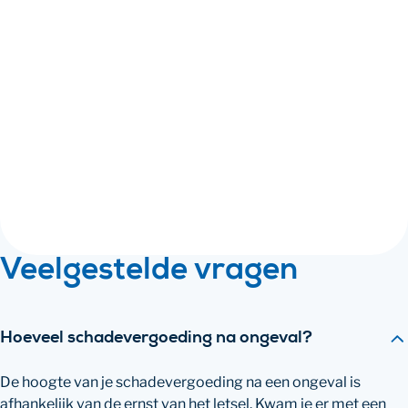
verkeersongeval?'
Lees welke acties je moet ondernemen om te krijgen
waar je recht op hebt.
Download
Informatiegids 'Krijg ik een schadevergoeding na
een verkeersongeval?'
Ontdek of je recht hebt op een schadevergoeding en
welke schade je kunt claimen.
Veelgestelde vragen
Hoeveel schadevergoeding na ongeval?
De hoogte van je schadevergoeding na een ongeval is
afhankelijk van de ernst van het letsel. Kwam je er met een