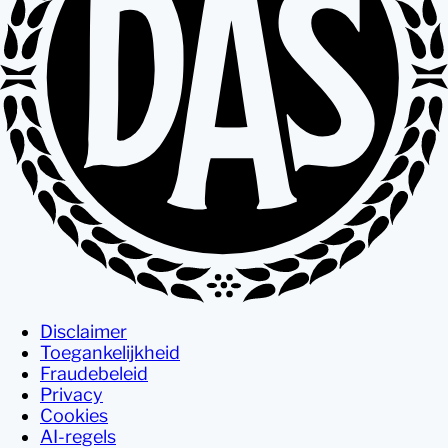
Disclaimer
Toegankelijkheid
Fraudebeleid
Privacy
Cookies
AI-regels