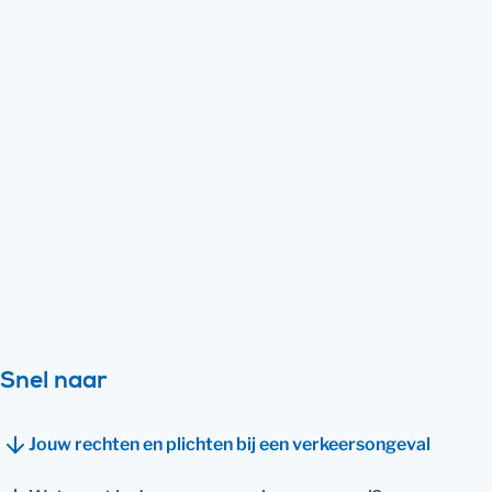
Bij een verkeersongeval kan de schade
flink oplopen. Soms heb je niet alleen
schade aan het voertuig, maar ook
letselschade. Ook al zit de schrik er goed
in, toch moet je na een verkeersongeval
zo snel mogelijk handelen. Wij helpen je bij
het beantwoorden van enkele belangrijke
vragen. Persoonlijk advies nodig? Plan
dan een gesprek met ons in!
Bekijk direct hoe wij je kunnen helpen
Snel naar
Jouw rechten en plichten bij een verkeersongeval